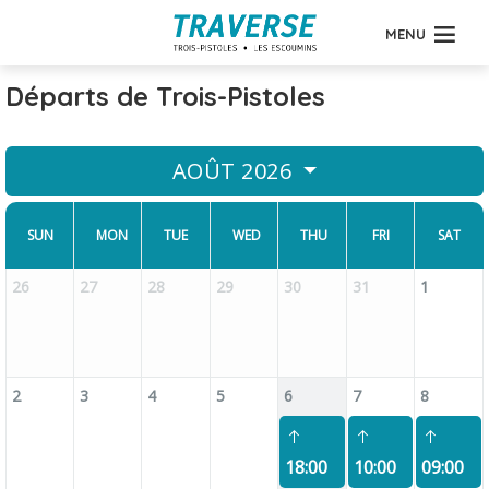
MENU
Départs de Trois-Pistoles
AOÛT 2026
SUN
MON
TUE
WED
THU
FRI
SAT
26
27
28
29
30
31
1
2
3
4
5
6
7
8
18:00
10:00
09:00