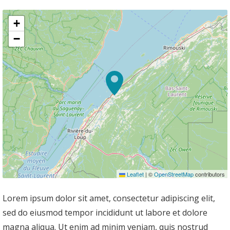
+
−
Leaflet
|
©
OpenStreetMap
contributors
Lorem ipsum dolor sit amet, consectetur adipiscing elit,
sed do eiusmod tempor incididunt ut labore et dolore
magna aliqua. Ut enim ad minim veniam, quis nostrud