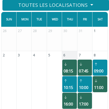
TOUTES LES LOCALISATIONS
SUN
MON
TUE
WED
THU
FRI
SAT
26
27
28
29
30
31
1
2
3
4
5
6
7
8
08:15
07:45
09:00
10:15
10:00
11:00
16:00
17:00