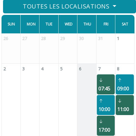
TOUTES LES LOCALISATIONS
SUN
MON
TUE
WED
THU
FRI
SAT
26
27
28
29
30
31
1
2
3
4
5
6
7
8
07:45
09:00
10:00
11:00
17:00